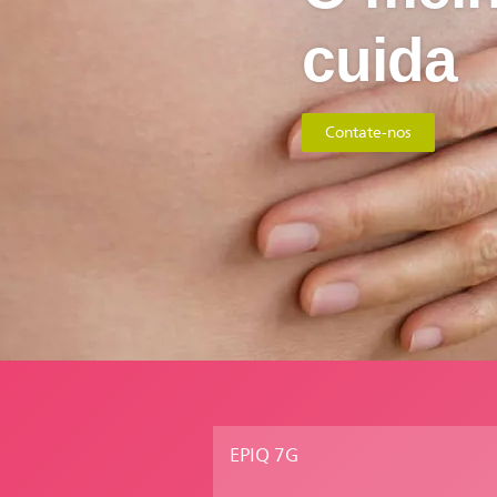
cuida
Contate-nos
EPIQ 7G