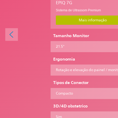
EPIQ 7G
Sistema de Ultrassom Premium
Mais informação
Tamanho Monitor
21.5"
Ergonomia
Rotação e elevação do painel / monit
Tipos de Conector
Compacto
3D/4D obstetrico
Sim