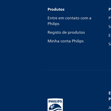
Produtos
P
Entre em contato com a
P
Philips
S
Registo de produtos
E
Minha conta Philips
S
E
P
A