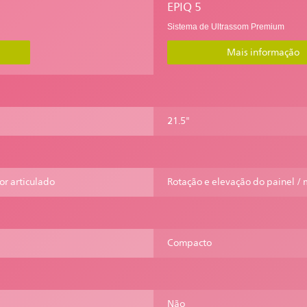
EPIQ 5
Sistema de Ultrassom Premium
Mais informação
21.5"
or articulado
Rotação e elevação do painel / 
Compacto
Não