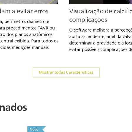
am a evitar erros
Visualização de calcifi
complicações
a, perímetro, diâmetro e
para procedimentos TAVR ou
O software melhora a percepção
ntro dos planos anatômicos
aorta ascendente, anel da válv
entral exibida. Para todos os
determinar a gravidade e a loca
ecidas medições manuais.
evitar possíveis complicações 
Mostrar todas Características
onados
Novo