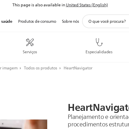
This page is also available in
United States (English)
ícone
e saúde
Produtos de consumo
Sobre nós
de
pesquisa
de
suporte
Serviços
Especialidades
or imagem
Todos os produtos
HeartNavigator
HeartNavigat
Planejamento e orient
procedimentos estrutur