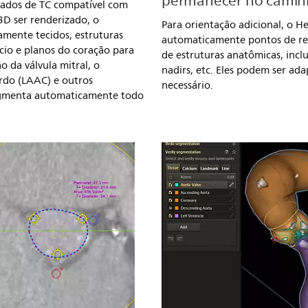
permanecer no camin
dados de TC compatível com
D ser renderizado, o
Para orientação adicional, o H
mente tecidos, estruturas
automaticamente pontos de re
lcio e planos do coração para
de estruturas anatômicas, inclu
ão da válvula mitral, o
nadirs, etc. Eles podem ser a
rdo (LAAC) e outros
necessário.
egmenta automaticamente todo