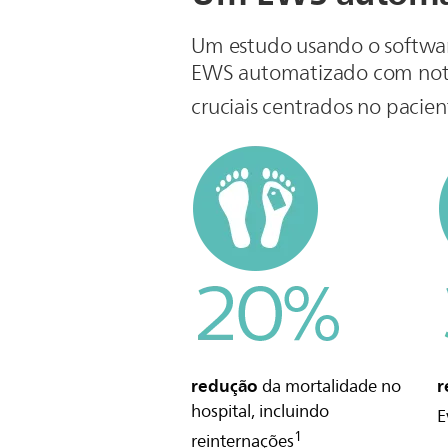
Um estudo usando o software
EWS automatizado com notifi
cruciais centrados no pacien
redução
r
da mortalidade no
hospital, incluindo
E
1
reinternações