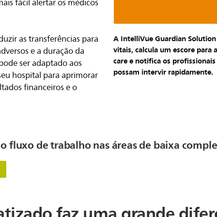
is fácil alertar os médicos
duzir as transferências para
A IntelliVue Guardian Solutio
vitais, calcula um escore para 
 adversos e a duração da
care e notifica os profissiona
 pode ser adaptado aos
possam intervir rapidamente.
eu hospital para aprimorar
ultados financeiros e o
 fluxo de trabalho nas áreas de baixa comple
izado faz uma grande difer