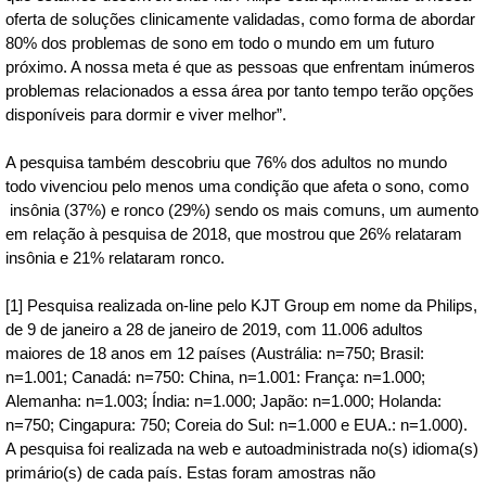
oferta de soluções clinicamente validadas, como forma de abordar
80% dos problemas de sono em todo o mundo em um futuro
próximo. A nossa meta é que as pessoas que enfrentam inúmeros
problemas relacionados a essa área por tanto tempo terão opções
disponíveis para dormir e viver melhor”.
A pesquisa também descobriu que 76% dos adultos no mundo
todo vivenciou pelo menos uma condição que afeta o sono, como
insônia (37%) e ronco (29%) sendo os mais comuns, um aumento
em relação à pesquisa de 2018, que mostrou que 26% relataram
insônia e 21% relataram ronco.
[1] Pesquisa realizada on-line pelo KJT Group em nome da Philips,
de 9 de janeiro a 28 de janeiro de 2019, com 11.006 adultos
maiores de 18 anos em 12 países (Austrália: n=750; Brasil:
n=1.001; Canadá: n=750: China, n=1.001: França: n=1.000;
Alemanha: n=1.003; Índia: n=1.000; Japão: n=1.000; Holanda:
n=750; Cingapura: 750; Coreia do Sul: n=1.000 e EUA.: n=1.000).
A pesquisa foi realizada na web e autoadministrada no(s) idioma(s)
primário(s) de cada país. Estas foram amostras não