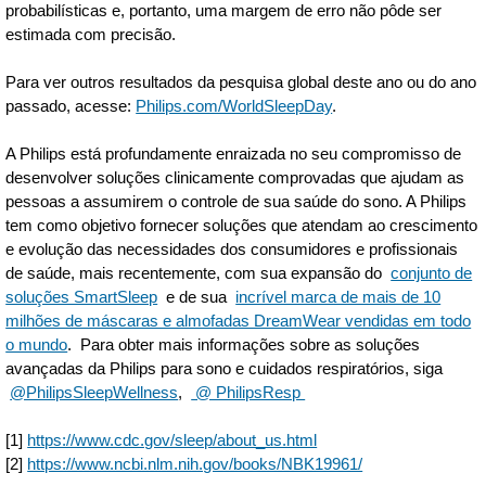
probabilísticas e, portanto, uma margem de erro não pôde ser
estimada com precisão.
Para ver outros resultados da pesquisa global deste ano ou do ano
passado, acesse:
Philips.com/WorldSleepDay
.
A Philips está profundamente enraizada no seu compromisso de
desenvolver soluções clinicamente comprovadas que ajudam as
pessoas a assumirem o controle de sua saúde do sono. A Philips
tem como objetivo fornecer soluções que atendam ao crescimento
e evolução das necessidades dos consumidores e profissionais
de saúde, mais recentemente, com sua expansão do
conjunto de
soluções SmartSleep
e de sua
incrível marca de mais de 10
milhões de máscaras e almofadas DreamWear vendidas em todo
o mundo
. Para obter mais informações sobre as soluções
avançadas da Philips para sono e cuidados respiratórios, siga
@PhilipsSleepWellness
,
@ PhilipsResp
[1]
https://www.cdc.gov/sleep/about_us.html
[2]
https://www.ncbi.nlm.nih.gov/books/NBK19961/